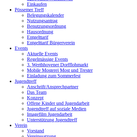
Einkaufen
Pössemer Treff
Belegungskalender
Nutzungsantrag
Benutzungsordnung
Hausordnung
Entgelttarif
Entgelttarif Bürgerverein
Events
Aktuelle Events
Regelmässige Events
3. Werthhovener Dorfflohmarkt
Mobile Mosterei Most und Trester
Einladung zum Sommerfest
Jugendtreff
Anschrift/Ansprechpartner
Das Team
Konzept
Offene Kinder und Jugendarbeit
Jugendtreff auf soziale Medien
Imagefilm Jugendarbeit
Unterstützung Jugendtreff
Verein
Vorstand
Vereinssatzung