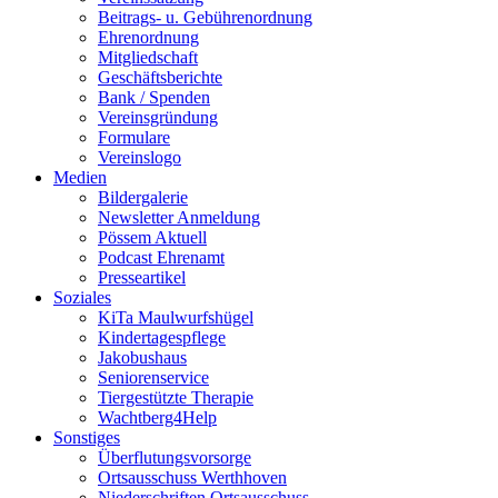
Beitrags- u. Gebührenordnung
Ehrenordnung
Mitgliedschaft
Geschäftsberichte
Bank / Spenden
Vereinsgründung
Formulare
Vereinslogo
Medien
Bildergalerie
Newsletter Anmeldung
Pössem Aktuell
Podcast Ehrenamt
Presseartikel
Soziales
KiTa Maulwurfshügel
Kindertagespflege
Jakobushaus
Seniorenservice
Tiergestützte Therapie
Wachtberg4Help
Sonstiges
Überflutungsvorsorge
Ortsausschuss Werthhoven
Niederschriften Ortsausschuss