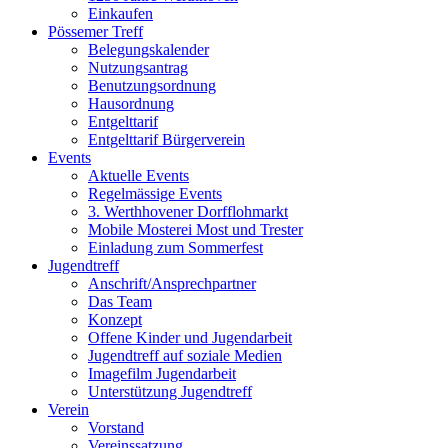
Einkaufen
Pössemer Treff
Belegungskalender
Nutzungsantrag
Benutzungsordnung
Hausordnung
Entgelttarif
Entgelttarif Bürgerverein
Events
Aktuelle Events
Regelmässige Events
3. Werthhovener Dorfflohmarkt
Mobile Mosterei Most und Trester
Einladung zum Sommerfest
Jugendtreff
Anschrift/Ansprechpartner
Das Team
Konzept
Offene Kinder und Jugendarbeit
Jugendtreff auf soziale Medien
Imagefilm Jugendarbeit
Unterstützung Jugendtreff
Verein
Vorstand
Vereinssatzung