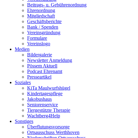
Beitrags- u. Gebührenordnung
Ehrenordnung
Mitgliedschaft
Geschäftsberichte
Bank / Spenden
Vereinsgründung
Formulare
Vereinslogo
Medien
Bildergalerie
Newsletter Anmeldung
Pössem Aktuell
Podcast Ehrenamt
Presseartikel
Soziales
KiTa Maulwurfshügel
Kindertagespflege
Jakobushaus
Seniorenservice
Tiergestützte Therapie
Wachtberg4Help
Sonstiges
Überflutungsvorsorge
Ortsausschuss Werthhoven
Niederschriften Ortsausschuss