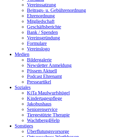
Vereinssatzung
Beitrags- u. Gebührenordnung
Ehrenordnung
Mitgliedschaft
Geschäftsberichte
Bank / Spenden
Vereinsgründung
Formulare
Vereinslogo
Medien
Bildergalerie
Newsletter Anmeldung
Pössem Aktuell
Podcast Ehrenamt
Presseartikel
Soziales
KiTa Maulwurfshügel
Kindertagespflege
Jakobushaus
Seniorenservice
Tiergestützte Therapie
Wachtberg4Help
Sonstiges
Überflutungsvorsorge
Ortsausschuss Werthhoven