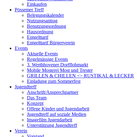
Einkaufen
Pössemer Treff
Belegungskalender
Nutzungsantrag
Benutzungsordnung
Hausordnung
Entgelttarif
Entgelttarif Bürgerverein
Events
Aktuelle Events
Regelmässige Events
3. Werthhovener Dorfflohmarkt
Mobile Mosterei Most und Trester
GRILLEN & CHILLEN <> RUSTIKAL & LECKER
Einladung zum Sommerfest
Jugendtreff
Anschrift/Ansprechpartner
Das Team
Konzept
Offene Kinder und Jugendarbeit
Jugendtreff auf soziale Medien
Imagefilm Jugendarbeit
Unterstützung Jugendtreff
Verein
Vorstand