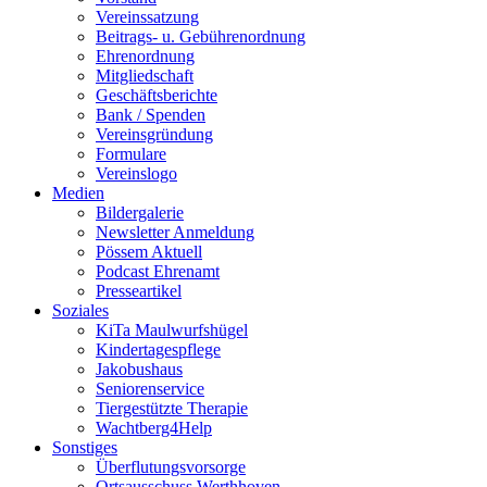
Vereinssatzung
Beitrags- u. Gebührenordnung
Ehrenordnung
Mitgliedschaft
Geschäftsberichte
Bank / Spenden
Vereinsgründung
Formulare
Vereinslogo
Medien
Bildergalerie
Newsletter Anmeldung
Pössem Aktuell
Podcast Ehrenamt
Presseartikel
Soziales
KiTa Maulwurfshügel
Kindertagespflege
Jakobushaus
Seniorenservice
Tiergestützte Therapie
Wachtberg4Help
Sonstiges
Überflutungsvorsorge
Ortsausschuss Werthhoven