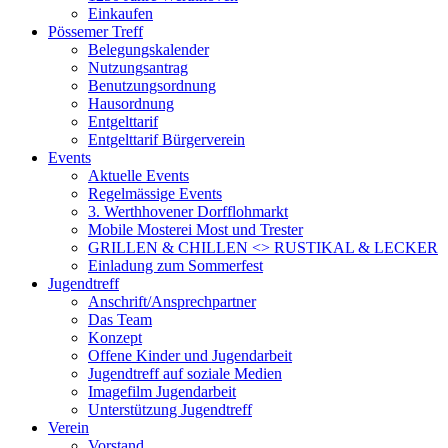
Einkaufen
Pössemer Treff
Belegungskalender
Nutzungsantrag
Benutzungsordnung
Hausordnung
Entgelttarif
Entgelttarif Bürgerverein
Events
Aktuelle Events
Regelmässige Events
3. Werthhovener Dorfflohmarkt
Mobile Mosterei Most und Trester
GRILLEN & CHILLEN <> RUSTIKAL & LECKER
Einladung zum Sommerfest
Jugendtreff
Anschrift/Ansprechpartner
Das Team
Konzept
Offene Kinder und Jugendarbeit
Jugendtreff auf soziale Medien
Imagefilm Jugendarbeit
Unterstützung Jugendtreff
Verein
Vorstand