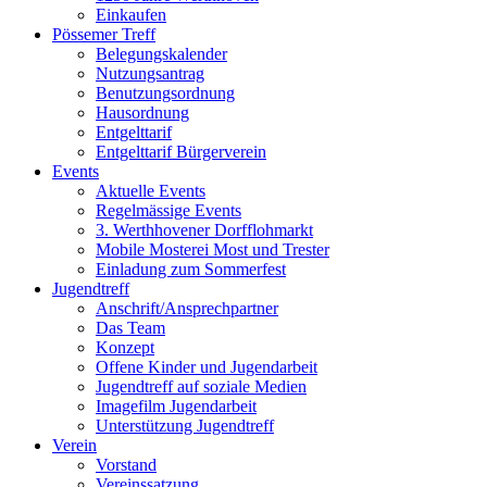
Einkaufen
Pössemer Treff
Belegungskalender
Nutzungsantrag
Benutzungsordnung
Hausordnung
Entgelttarif
Entgelttarif Bürgerverein
Events
Aktuelle Events
Regelmässige Events
3. Werthhovener Dorfflohmarkt
Mobile Mosterei Most und Trester
Einladung zum Sommerfest
Jugendtreff
Anschrift/Ansprechpartner
Das Team
Konzept
Offene Kinder und Jugendarbeit
Jugendtreff auf soziale Medien
Imagefilm Jugendarbeit
Unterstützung Jugendtreff
Verein
Vorstand
Vereinssatzung