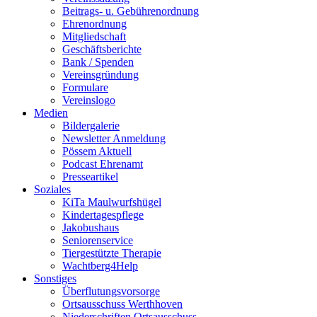
Beitrags- u. Gebührenordnung
Ehrenordnung
Mitgliedschaft
Geschäftsberichte
Bank / Spenden
Vereinsgründung
Formulare
Vereinslogo
Medien
Bildergalerie
Newsletter Anmeldung
Pössem Aktuell
Podcast Ehrenamt
Presseartikel
Soziales
KiTa Maulwurfshügel
Kindertagespflege
Jakobushaus
Seniorenservice
Tiergestützte Therapie
Wachtberg4Help
Sonstiges
Überflutungsvorsorge
Ortsausschuss Werthhoven
Niederschriften Ortsausschuss