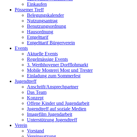
Einkaufen
Pössemer Treff
Belegungskalender
Nutzungsantrag
Benutzungsordnung
Hausordnung
Entgelttarif
Entgelttarif Bürgerverein
Events
Aktuelle Events
Regelmässige Events
3. Werthhovener Dorfflohmarkt
Mobile Mosterei Most und Trester
Einladung zum Sommerfest
Jugendtreff
Anschrift/Ansprechpartner
Das Team
Konzept
Offene Kinder und Jugendarbeit
Jugendtreff auf soziale Medien
Imagefilm Jugendarbeit
Unterstützung Jugendtreff
Verein
Vorstand
Vereinssatzung