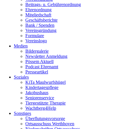
Beitrags- u. Gebührenordnung
Ehrenordnung
Mitgliedschaft
Geschäftsberichte
Bank / Spenden
Vereinsgründung
Formulare
Vereinslogo
Medien
Bildergalerie
Newsletter Anmeldung
Pössem Aktuell
Podcast Ehrenamt
Presseartikel
Soziales
KiTa Maulwurfshügel
Kindertagespflege
Jakobushaus
Seniorenservice
Tiergestützte Therapie
Wachtberg4Help
Sonstiges
Überflutungsvorsorge
Ortsausschuss Werthhoven
Niederschriften Ortsausschuss