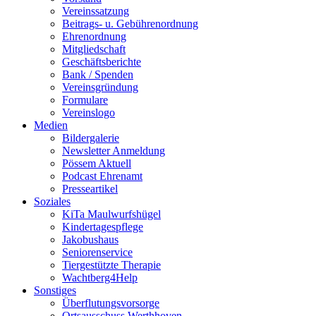
Vereinssatzung
Beitrags- u. Gebührenordnung
Ehrenordnung
Mitgliedschaft
Geschäftsberichte
Bank / Spenden
Vereinsgründung
Formulare
Vereinslogo
Medien
Bildergalerie
Newsletter Anmeldung
Pössem Aktuell
Podcast Ehrenamt
Presseartikel
Soziales
KiTa Maulwurfshügel
Kindertagespflege
Jakobushaus
Seniorenservice
Tiergestützte Therapie
Wachtberg4Help
Sonstiges
Überflutungsvorsorge
Ortsausschuss Werthhoven