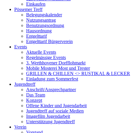
Einkaufen
Pössemer Treff
Belegungskalender
Nutzungsantrag
Benutzungsordnung
Hausordnung
Entgelttarif
Entgelttarif Bürgerverein
Events
Aktuelle Events
Regelmässige Events
3. Werthhovener Dorfflohmarkt
Mobile Mosterei Most und Trester
GRILLEN & CHILLEN <> RUSTIKAL & LECKER
Einladung zum Sommerfest
Jugendtreff
Anschrift/Ansprechpartner
Das Team
Konzept
Offene Kinder und Jugendarbeit
Jugendtreff auf soziale Medien
Imagefilm Jugendarbeit
Unterstützung Jugendtreff
Verein
Vorstand