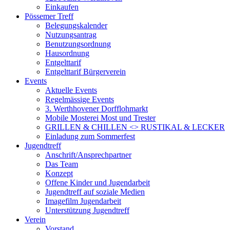
Einkaufen
Pössemer Treff
Belegungskalender
Nutzungsantrag
Benutzungsordnung
Hausordnung
Entgelttarif
Entgelttarif Bürgerverein
Events
Aktuelle Events
Regelmässige Events
3. Werthhovener Dorfflohmarkt
Mobile Mosterei Most und Trester
GRILLEN & CHILLEN <> RUSTIKAL & LECKER
Einladung zum Sommerfest
Jugendtreff
Anschrift/Ansprechpartner
Das Team
Konzept
Offene Kinder und Jugendarbeit
Jugendtreff auf soziale Medien
Imagefilm Jugendarbeit
Unterstützung Jugendtreff
Verein
Vorstand