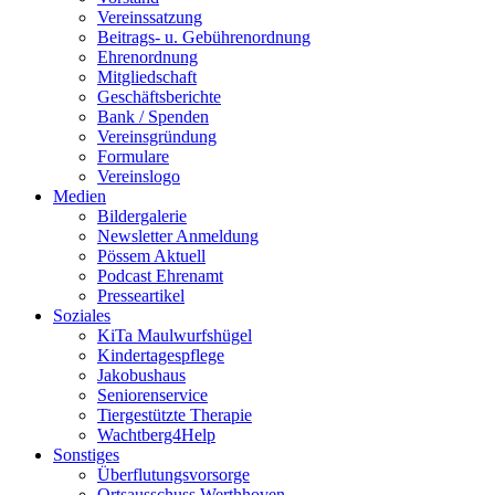
Vereinssatzung
Beitrags- u. Gebührenordnung
Ehrenordnung
Mitgliedschaft
Geschäftsberichte
Bank / Spenden
Vereinsgründung
Formulare
Vereinslogo
Medien
Bildergalerie
Newsletter Anmeldung
Pössem Aktuell
Podcast Ehrenamt
Presseartikel
Soziales
KiTa Maulwurfshügel
Kindertagespflege
Jakobushaus
Seniorenservice
Tiergestützte Therapie
Wachtberg4Help
Sonstiges
Überflutungsvorsorge
Ortsausschuss Werthhoven