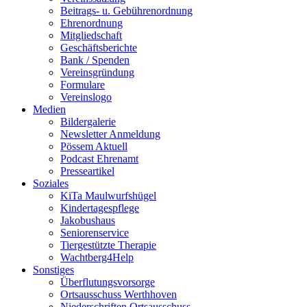
Beitrags- u. Gebührenordnung
Ehrenordnung
Mitgliedschaft
Geschäftsberichte
Bank / Spenden
Vereinsgründung
Formulare
Vereinslogo
Medien
Bildergalerie
Newsletter Anmeldung
Pössem Aktuell
Podcast Ehrenamt
Presseartikel
Soziales
KiTa Maulwurfshügel
Kindertagespflege
Jakobushaus
Seniorenservice
Tiergestützte Therapie
Wachtberg4Help
Sonstiges
Überflutungsvorsorge
Ortsausschuss Werthhoven
Niederschriften Ortsausschuss