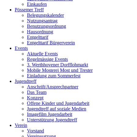
Einkaufen
Pössemer Treff
Belegungskalender
Nutzungsantrag
Benutzungsordnung
Hausordnung
Entgelttarif
Entgelttarif Bürgerverein
Events
Aktuelle Events
Regelmässige Events
3. Werthhovener Dorfflohmarkt
Mobile Mosterei Most und Trester
Einladung zum Sommerfest
Jugendtreff
Anschrift/Ansprechpartner
Das Team
Konzept
Offene Kinder und Jugendarbeit
Jugendtreff auf soziale Medien
Imagefilm Jugendarbeit
Unterstützung Jugendtreff
Verein
Vorstand
Vereinssatzung